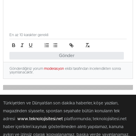
En az 10 karakter gerekli
Gönder
Gönderdiğiniz yorum
moderasyon
ekibi tarafından incelendikten sonra
yayınlanacaktır.
Türkiye'den ve Dünya’dan son dakika haberler, köşe yazıları,
magazinden siyasete, spordan seyahate bütün konuların tek
adresi
www.teknolojisitesi.net
platformunda; teknolojisitesi.net
haber içerikleri kaynak gösterilmeden alıntı yapılamaz, kanuna
aykırı ve izinsiz olarak kopyalanamaz, başka yerde yayınlanamaz.