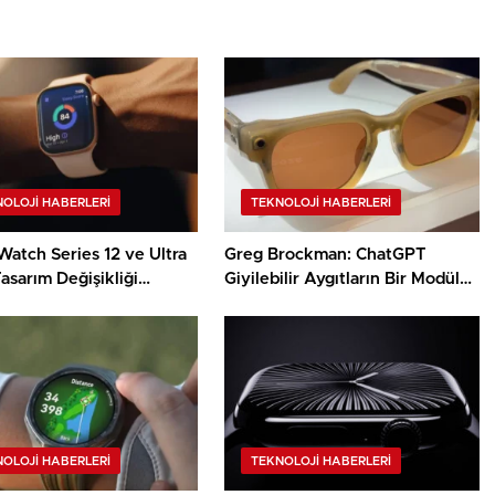
OLOJI HABERLERI
TEKNOLOJI HABERLERI
atch Series 12 ve Ultra
Greg Brockman: ChatGPT
Tasarım Değişikliği
Giyilebilir Aygıtların Bir Modülü
di
Olacak
OLOJI HABERLERI
TEKNOLOJI HABERLERI