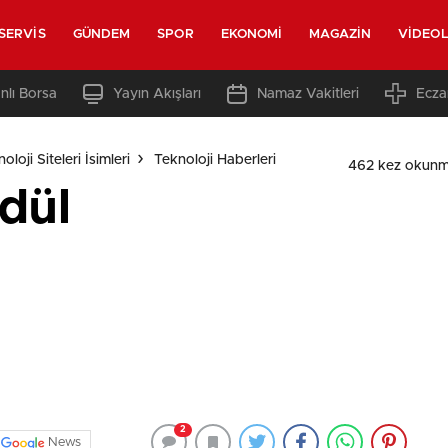
SERVIS
GÜNDEM
SPOR
EKONOMI
MAGAZIN
VIDEO
nlı Borsa
Yayın Akışları
Namaz Vakitleri
Ecza
loji Siteleri İsimleri
Teknoloji Haberleri
462 kez okunm
ödül
2
News