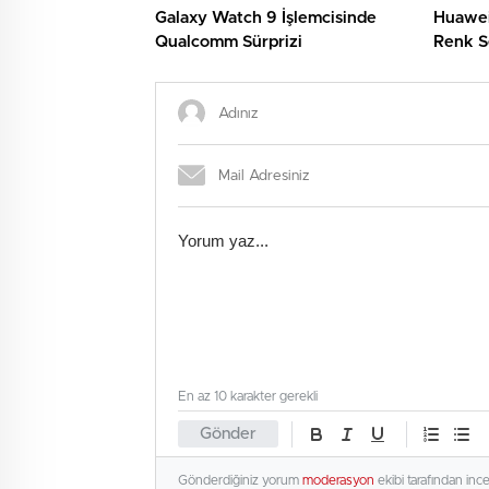
Galaxy Watch 9 İşlemcisinde
Huawei
Qualcomm Sürprizi
Renk Se
En az 10 karakter gerekli
Gönder
Gönderdiğiniz yorum
moderasyon
ekibi tarafından inc