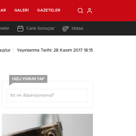
LAR
GALERI
GAZETELER
neler
Canlı Sonuçlar
İddaa
uştur
Yayınlanma Tarihi: 28 Kasım 2017 18:15
HIZLI YORUM YAP