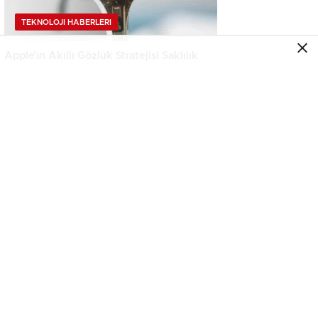
TEKNOLOJI HABERLERI
Apple’ın Akıllı Gözlük Stratejisi Saklılık
Üzerine Kurulacak
TEKNOLOJI HABERLERI
Apple Watch Series 12 ve Ultra 4 için
Tasarım Değişikliği Ertelendi