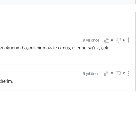
9 yıl önce
0
0
izi okudum başarılı bir makale olmuş, ellerine sağlık, çok
9 yıl önce
0
0
ilerim.