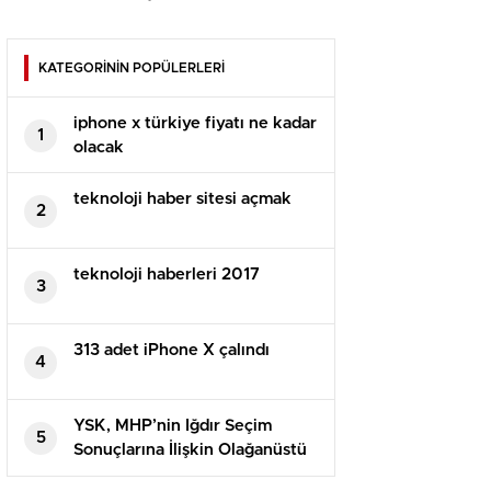
KATEGORİNİN POPÜLERLERİ
iphone x türkiye fiyatı ne kadar
1
olacak
teknoloji haber sitesi açmak
2
teknoloji haberleri 2017
3
313 adet iPhone X çalındı
4
YSK, MHP’nin Iğdır Seçim
5
Sonuçlarına İlişkin Olağanüstü
İtirazını Reddetti