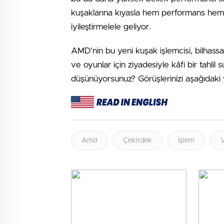
kuşaklarına kıyasla hem performans hem d
iyileştirmelele geliyor.
AMD’nin bu yeni kuşak işlemcisi, bilhas
ve oyunlar için ziyadesiyle kâfi bir tahli
düşünüyorsunuz? Görüşlerinizi aşağıdaki y
Amd
Çekirdek
İşlem
V