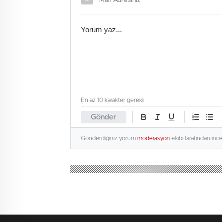
En az 10 karakter gerekli
Gönder
Gönderdiğiniz yorum
moderasyon
ekibi tarafından inc