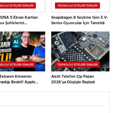
OLOJI SITELERI İSIMLERI
TEKNOLOJI SITELERI İSIMLERI
DNA 5 Ekran Kartları
Snapdragon 8 Seçkine Gen 5 V-
nux Şoförlerini
Series Oyuncular İçin Tanıtıldı
amaya Başladı
OLOJI SITELERI İSIMLERI
TEKNOLOJI SITELERI İSIMLERI
Zekanın Kimsenin
Akıllı Telefon Çip Pazarı
adığı Bedeli! Apple
2026’ya Düşüşle Başladı
Dorukta? | TeknoMaxx #6