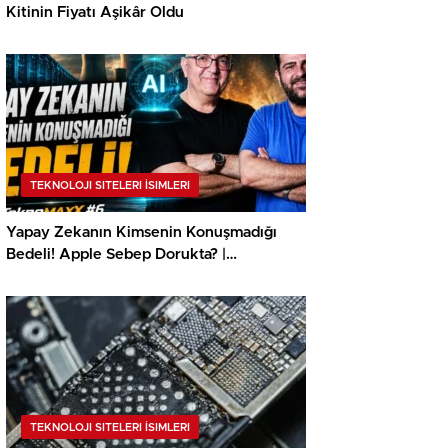
Kitinin Fiyatı Aşikâr Oldu
TEKNOLOJI SITELERI İSIMLERI
Yapay Zekanın Kimsenin Konuşmadığı
Bedeli! Apple Sebep Dorukta? |
TeknoMaxx #6
TEKNOLOJI SITELERI İSIMLERI