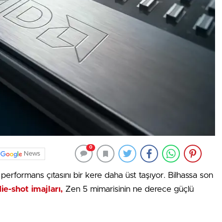
0
News
erformans çıtasını bir kere daha üst taşıyor. Bilhassa son
ie-shot imajları,
Zen 5 mimarisinin ne derece güçlü