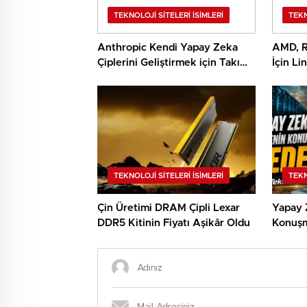
TEKNOLOJI SITELERI İSIMLERI
TEKN
Anthropic Kendi Yapay Zeka
AMD, R
Çiplerini Geliştirmek için Takım
İçin Li
Kuruyor
Hazırl
TEKNOLOJI SITELERI İSIMLERI
TEKN
Çin Üretimi DRAM Çipli Lexar
Yapay 
DDR5 Kitinin Fiyatı Aşikâr Oldu
Konuşm
Sebep 