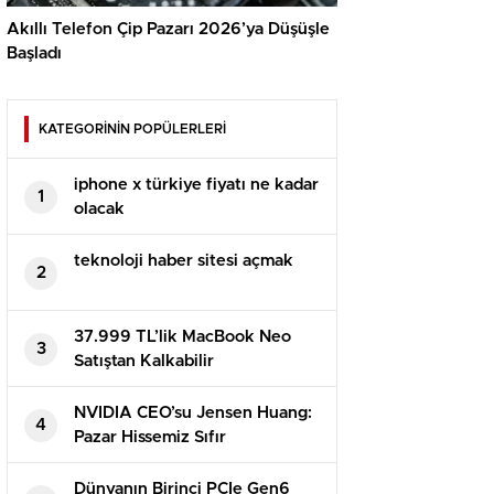
Akıllı Telefon Çip Pazarı 2026’ya Düşüşle
Başladı
KATEGORİNİN POPÜLERLERİ
iphone x türkiye fiyatı ne kadar
1
olacak
teknoloji haber sitesi açmak
2
37.999 TL’lik MacBook Neo
3
Satıştan Kalkabilir
NVIDIA CEO’su Jensen Huang:
4
Pazar Hissemiz Sıfır
Dünyanın Birinci PCIe Gen6