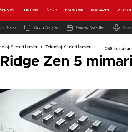
SERVIS
GÜNDEM
SPOR
EKONOMI
MAGAZIN
VIDEO
nlı Borsa
Yayın Akışları
Namaz Vakitleri
Ecza
loji Siteleri İsimleri
Teknoloji Siteleri İsimleri
258 kez okun
Ridge Zen 5 mimari