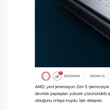
0
BEĞENDİM
ABONE OL
AMD, yeni jenerasyon Zen 5 işlemcisiyle p
devirde paylaşılan yüksek çözünürlüklü
d
olduğunu ortaya koydu. İşte detaylar…