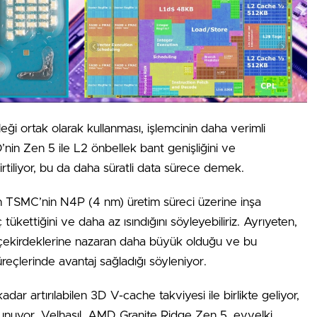
ği ortak olarak kullanması, işlemcinin daha verimli
’nin Zen 5 ile L2 önbellek bant genişliğini ve
ı belirtiliyor, bu da daha süratli data sürece demek.
inin TSMC’nin N4P (4 nm) üretim süreci üzerine inşa
 tükettiğini ve daha az ısındığını söyleyebiliriz. Ayrıyeten,
4 çekirdeklerine nazaran daha büyük olduğu ve bu
üreçlerinde avantaj sağladığı söyleniyor.
ar artırılabilen 3D V-cache takviyesi ile birlikte geliyor,
unuyor. Velhasıl, AMD Granite Ridge Zen 5, evvelki