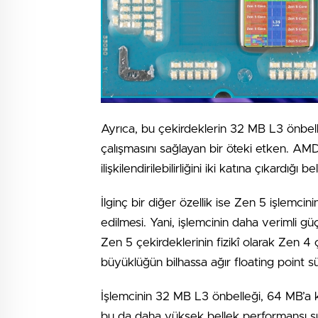
Ayrıca, bu çekirdeklerin 32 MB L3 önbelle
çalışmasını sağlayan bir öteki etken. AMD
ilişkilendirilebilirliğini iki katına çıkardığ
İlginç bir diğer özellik ise Zen 5 işlemc
edilmesi. Yani, işlemcinin daha verimli güç
Zen 5 çekirdeklerinin fizikî olarak Zen 
büyüklüğün bilhassa ağır floating point s
İşlemcinin 32 MB L3 önbelleği, 64 MB’a kad
bu da daha yüksek bellek performansı s