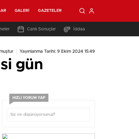
LAR
GALERI
GAZETELER
neler
Canlı Sonuçlar
İddaa
muştur
Yayınlanma Tarihi: 9 Ekim 2024 15:49
si gün
HIZLI YORUM YAP