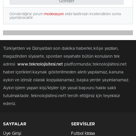
Gönder
Gönderdiğiniz yorum
moderasyon
ekibi tarafından incelendikten sonra
yayınlanacaktır.
Türkiye'den ve Dünya’dan son dakika haberler, köşe yazıları,
magazinden siyasete, spordan seyahate bütün konuların tek
adresi
www.teknolojisitesi.net
platformunda; teknolojisitesi.net
haber içerikleri kaynak gösterilmeden alıntı yapılamaz, kanuna
aykırı ve izinsiz olarak kopyalanamaz, başka yerde yayınlanamaz.
Aykırı işlem yapan kişi/kişiler için yasal başvuru hakkı saklı
tutulmaktadır. teknolojisitesi.net'i tercih ettiğiniz için teşekkür
ederiz.
SAYFALAR
SERVİSLER
Üye Girişi
Futbol İddaa