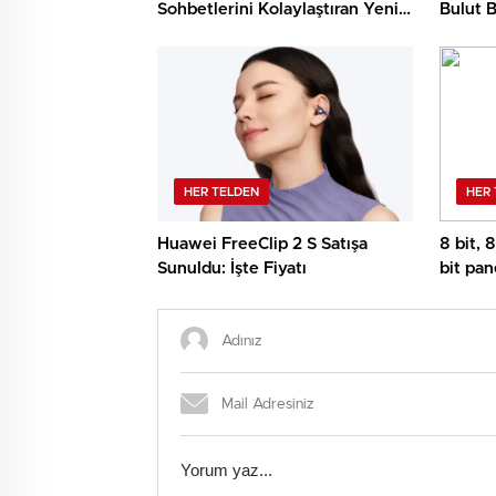
Sohbetlerini Kolaylaştıran Yeni
Bulut B
Özellikler
Derinl
Edilere
Dolar P
Etmeler
Oluyor
HER TELDEN
HER 
Huawei FreeClip 2 S Satışa
8 bit, 
Sunuldu: İşte Fiyatı
bit pan