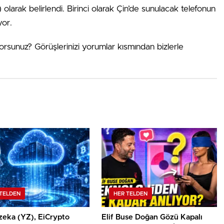
arak belirlendi. Birinci olarak Çin’de sunulacak telefonun
yor.
sunuz? Görüşlerinizi yorumlar kısmından bizlerle
TELDEN
HER TELDEN
zeka (YZ), EiCrypto
Elif Buse Doğan Gözü Kapalı