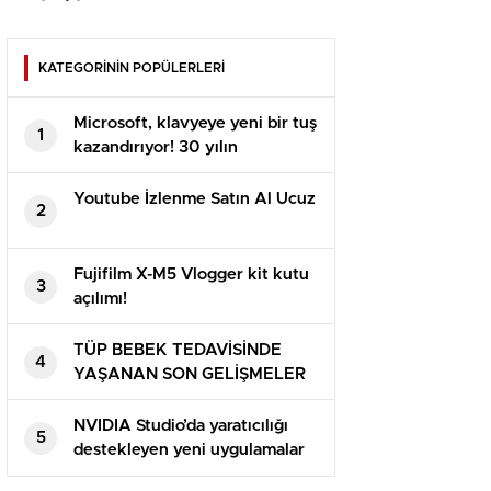
KATEGORİNİN POPÜLERLERİ
Microsoft, klavyeye yeni bir tuş
1
kazandırıyor! 30 yılın
ardından…
Youtube İzlenme Satın Al Ucuz
2
Fujifilm X-M5 Vlogger kit kutu
3
açılımı!
TÜP BEBEK TEDAVİSİNDE
4
YAŞANAN SON GELİŞMELER
NVIDIA Studio’da yaratıcılığı
5
destekleyen yeni uygulamalar
çıkış yaptı!