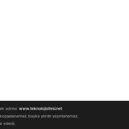
 tek adresi
www.teknolojisitesi.net
rak kopyalanamaz, başka yerde yayınlanamaz.
ür ederiz.