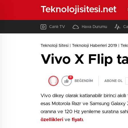
Teknolojisitesi.net
Canlı TV
Hava Durumu
Ca
Teknoloji Sitesi | Teknoloji Haberleri 2019 | Tekno
Vivo X Flip tan
0
BEĞENDİM
ABONE OL
Vivo dikey olarak katlanabilir birinci akıl
esas Motorola Razr ve Samsung Galaxy Z 
oranına ve 120 Hz yenileme suratına sahip
özellikleri
ve
fiyatı
.