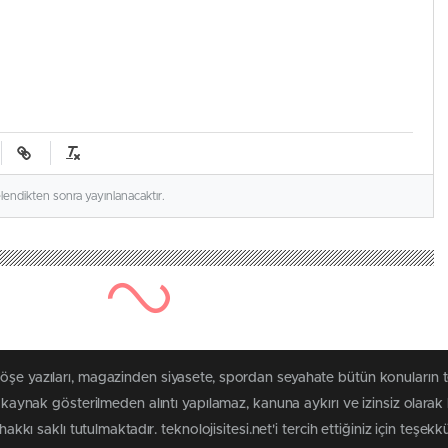
elendikten sonra yayınlanacaktır.
köşe yazıları, magazinden siyasete, spordan seyahate bütün konuların
ri kaynak gösterilmeden alıntı yapılamaz, kanuna aykırı ve izinsiz ola
akkı saklı tutulmaktadır. teknolojisitesi.net'i tercih ettiğiniz için teşekk