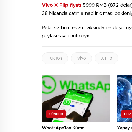
Vivo X Flip fiyatı
5999 RMB (872 dolar) ol
28 Nisan’da satın alınabilir olması bekleni
Peki, siz bu mevzu hakkında ne düşünüyor
paylaşmayı unutmayın!
Telefon
Vivo
X Flip
GÜNDEM
HER 
WhatsApp’tan Küme
Yapay 