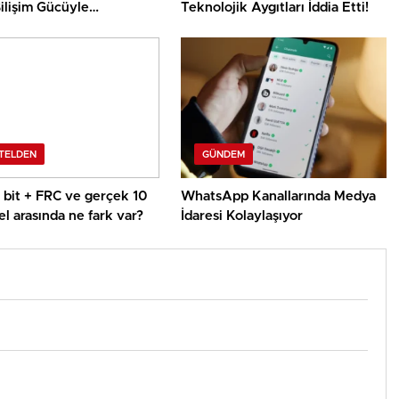
ilişim Gücüyle
Teknolojik Aygıtları İddia Etti!
emesine Entegre
k, Türklerin Ayda 12.120
asif Gelir Elde
ine Kolaylıkla Yardımcı
TELDEN
GÜNDEM
8 bit + FRC ve gerçek 10
WhatsApp Kanallarında Medya
el arasında ne fark var?
İdaresi Kolaylaşıyor