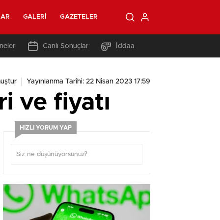
LAR
GALERI
GAZETELER
neler
Canlı Sonuçlar
İddaa
uştur
Yayınlanma Tarihi: 22 Nisan 2023 17:59
ri ve fiyatı
HIZLI YORUM YAP