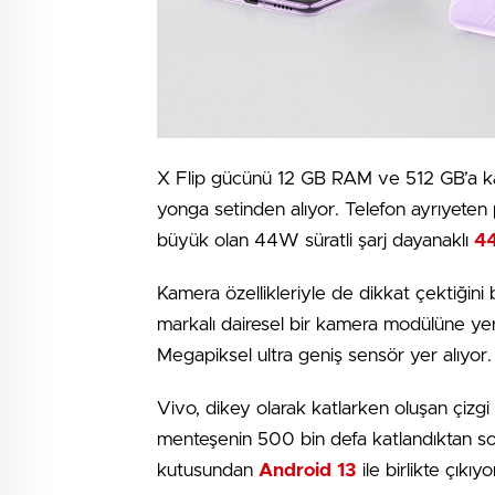
X Flip gücünü 12 GB RAM ve 512 GB’a kad
yonga setinden alıyor. Telefon ayrıyeten 
büyük olan 44W süratli şarj dayanaklı
4
Kamera özellikleriyle de dikkat çektiğini
markalı dairesel bir kamera modülüne yer
Megapiksel ultra geniş sensör yer alıyor.
Vivo, dikey olarak katlarken oluşan çizgi 
menteşenin 500 bin defa katlandıktan sonra
kutusundan
Android 13
ile birlikte çıkıyo