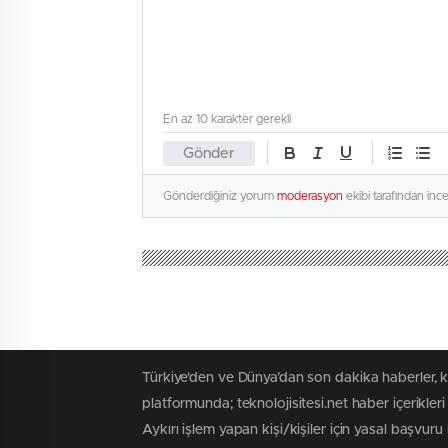
En az 10 karakter gerekli
Gönder
Gönderdiğiniz yorum
moderasyon
ekibi tarafından inc
Türkiye'den ve Dünya’dan son dakika haberler, 
platformunda; teknolojisitesi.net haber içerikle
Aykırı işlem yapan kişi/kişiler için yasal başvuru h