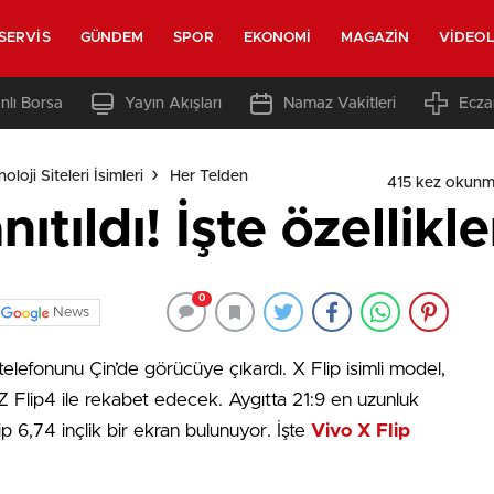
SERVIS
GÜNDEM
SPOR
EKONOMI
MAGAZIN
VIDEO
nlı Borsa
Yayın Akışları
Namaz Vakitleri
Ecza
loji Siteleri İsimleri
Her Telden
415 kez okunm
ıtıldı! İşte özellikle
0
News
lı telefonunu Çin’de görücüye çıkardı. X Flip isimli model,
Flip4 ile rekabet edecek. Aygıtta 21:9 en uzunluk
 6,74 inçlik bir ekran bulunuyor. İşte
Vivo X Flip