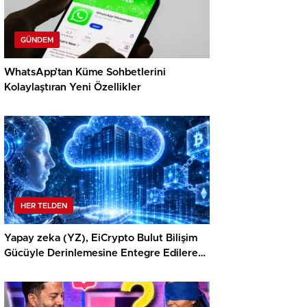
GÜNDEM
WhatsApp’tan Küme Sohbetlerini
Kolaylaştıran Yeni Özellikler
HER TELDEN
Yapay zeka (YZ), EiCrypto Bulut Bilişim
Gücüyle Derinlemesine Entegre Edilerek,
Türklerin Ayda 12.120 Dolar Pasif Gelir
Elde Etmelerine Kolaylıkla Yardımcı
Oluyor