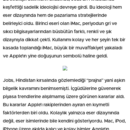
keşfettiği sadelik ideolojisi devreye girdi. Bu ideoloji hem
eser dizaynında hem de pazarlama stratejilerinde
belirleyici oldu. Birinci eseri olan iMac, periyodun gri ve
sıkıcı bilgisayarlarından büsbütün farklı, renkli ve şık
dizaynıyla dikkat çekti. Kullanımı kolay ve her şeyin tek bir
kasada toplandığı iMac, büyük bir muvaffakiyet yakaladı
ve Apple’ın yine doğuşunun sembolü haline geldi.
Jobs, Hindistan kırsalında gözlemlediği “prajna” yani aşkın
bilgelik kavramını benimsemişti. İçgüdülerine güvenerek
piyasa trendlerine alışılmamış üzere görünen kararlar aldı.
Bu kararlar Apple’ı rakiplerinden ayıran en kıymetli
faktörlerden biri oldu. Kolaylık yalnızca eser dizaynında
değil, eser isimlerinde bile kendini gösteriyordu. Mac, iPod,
iPhone üzere akılda kalıcı ve kolay isimler Apple’ın