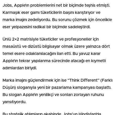
Jobs, Apple’ın problemlerini net bir biçimde teşhis etmişti.
Karmaşık eser gamı tüketicilerin başını karıştırıyor ve
marka imajını zedeliyordu. Bu sorunu çözmek için öncelikle
eser yelpazesini radikal bir biçimde sadeleştirdi.
Ünlü 2×2 matrisiyle tüketiciler ve profesyoneller için
masaüstü ve dizüstü bilgisayar olmak üzere yalnızca dört
temel esere odaklanılacağını ilan etti. Bu yavuz karar
Apple’ın tekrar yapılanma sürecinde atacağı en kıymetli
adımlardan biriydi.
Marka imajını güçlendirmek için ise “Think Different” (Farklı
Düşün) sloganıyla yeni bir pazarlama kampanyası başlattı.
Bu slogan Apple’ın yenilikçi ve sonları zorlayan ruhunu
yansıtıyordu.
Bu stratejik atılımların akabinde, Jobs’un Hindistan’da