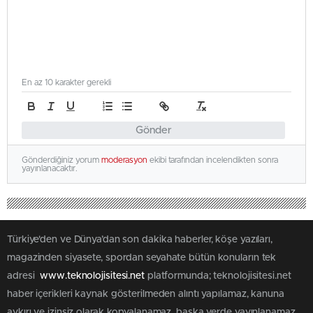
En az 10 karakter gerekli
Gönder
Gönderdiğiniz yorum
moderasyon
ekibi tarafından incelendikten sonra
yayınlanacaktır.
Türkiye'den ve Dünya’dan son dakika haberler, köşe yazıları,
magazinden siyasete, spordan seyahate bütün konuların tek
adresi
www.teknolojisitesi.net
platformunda; teknolojisitesi.net
haber içerikleri kaynak gösterilmeden alıntı yapılamaz, kanuna
aykırı ve izinsiz olarak kopyalanamaz, başka yerde yayınlanamaz.