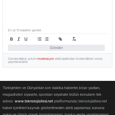
En az 10 karakter gerekli
Gönder
Gönderdiğiniz yorum
moderasyon
ekibi tarafından incelendikten sonra
yayınlanacaktır.
Türkiye'den ve Dünya’dan son dakika haberler, köşe yazıları,
magazinden siyasete, spordan seyahate bütün konuların tek
adresi
www.teknolojisitesi.net
platformunda; teknolojisitesi.net
haber içerikleri kaynak gösterilmeden alıntı yapılamaz, kanuna
aykırı ve izinsiz olarak kopyalanamaz, başka yerde yayınlanamaz.