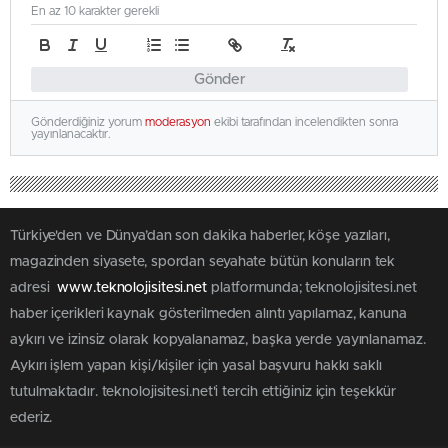
En az 10 karakter gerekli
Gönder
Gönderdiğiniz yorum
moderasyon
ekibi tarafından incelendikten sonra
yayınlanacaktır.
Türkiye'den ve Dünya’dan son dakika haberler, köşe yazıları,
magazinden siyasete, spordan seyahate bütün konuların tek
adresi
www.teknolojisitesi.net
platformunda; teknolojisitesi.net
haber içerikleri kaynak gösterilmeden alıntı yapılamaz, kanuna
aykırı ve izinsiz olarak kopyalanamaz, başka yerde yayınlanamaz.
Aykırı işlem yapan kişi/kişiler için yasal başvuru hakkı saklı
tutulmaktadır. teknolojisitesi.net'i tercih ettiğiniz için teşekkür
ederiz.