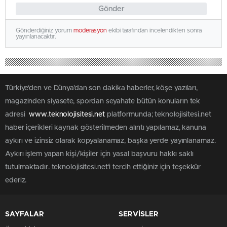
Gönder
Gönderdiğiniz yorum
moderasyon
ekibi tarafından incelendikten sonra
yayınlanacaktır.
Türkiye'den ve Dünya’dan son dakika haberler, köşe yazıları,
magazinden siyasete, spordan seyahate bütün konuların tek
adresi
www.teknolojisitesi.net
platformunda; teknolojisitesi.net
haber içerikleri kaynak gösterilmeden alıntı yapılamaz, kanuna
aykırı ve izinsiz olarak kopyalanamaz, başka yerde yayınlanamaz.
Aykırı işlem yapan kişi/kişiler için yasal başvuru hakkı saklı
tutulmaktadır. teknolojisitesi.net'i tercih ettiğiniz için teşekkür
ederiz.
SAYFALAR
SERVİSLER