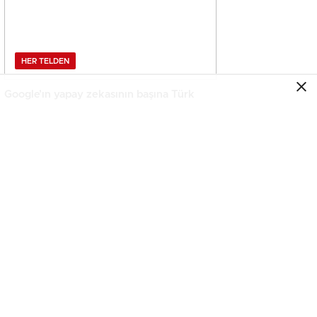
HER TELDEN
Google’ın yapay zekasının başına Türk
geçti!
HER TELDEN
Hepiyi Sigorta, Anlık Hasar Ödeme
Sistemi’ni Hayata Geçirdi!