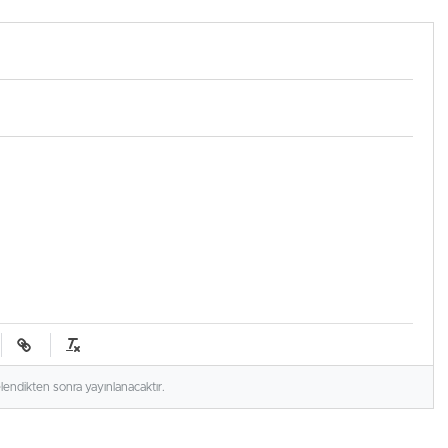
ler
Derinlemesine Entegre
Edilerek, Türklerin Ayda 12.120
Dolar Pasif Gelir Elde
Etmelerine Kolaylıkla Yardımcı
Oluyor
elendikten sonra yayınlanacaktır.