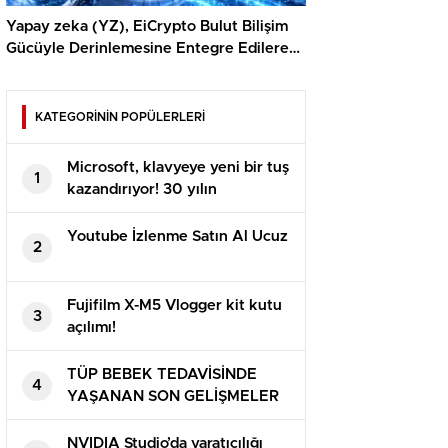
Yapay zeka (YZ), EiCrypto Bulut Bilişim
Gücüyle Derinlemesine Entegre Edilerek,
Türklerin Ayda 12.120 Dolar Pasif Gelir
Elde Etmelerine Kolaylıkla Yardımcı
Oluyor
KATEGORİNİN POPÜLERLERİ
Microsoft, klavyeye yeni bir tuş
1
kazandırıyor! 30 yılın
ardından…
Youtube İzlenme Satın Al Ucuz
2
Fujifilm X-M5 Vlogger kit kutu
3
açılımı!
TÜP BEBEK TEDAVİSİNDE
4
YAŞANAN SON GELİŞMELER
NVIDIA Studio’da yaratıcılığı