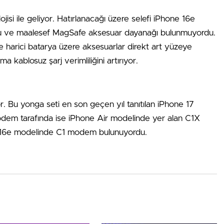
isi ile geliyor. Hatırlanacağı üzere selefi iPhone 16e
rdu ve maalesef MagSafe aksesuar dayanağı bulunmuyordu.
e harici batarya üzere aksesuarlar direkt art yüzeye
a kablosuz şarj verimliliğini artırıyor.
or. Bu yonga seti en son geçen yıl tanıtılan iPhone 17
 Modem tarafında ise iPhone Air modelinde yer alan C1X
 16e modelinde C1 modem bulunuyordu.