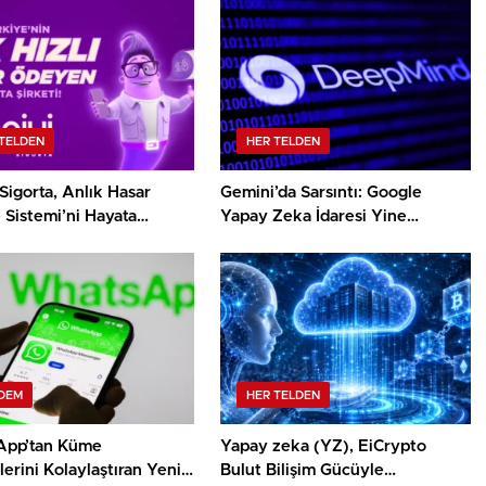
TELDEN
HER TELDEN
Sigorta, Anlık Hasar
Gemini’da Sarsıntı: Google
Sistemi’ni Hayata
Yapay Zeka İdaresi Yine
!
Şekilleniyor
DEM
HER TELDEN
pp’tan Küme
Yapay zeka (YZ), EiCrypto
erini Kolaylaştıran Yeni
Bulut Bilişim Gücüyle