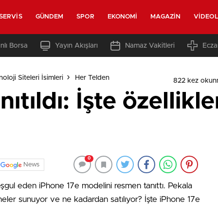
SERVIS
GÜNDEM
SPOR
EKONOMI
MAGAZIN
VIDEO
nlı Borsa
Yayın Akışları
Namaz Vakitleri
Ecza
loji Siteleri İsimleri
Her Telden
822 kez okun
ıtıldı: İşte özellikl
0
News
gul eden iPhone 17e modelini resmen tanıttı. Pekala
 neler sunuyor ve ne kadardan satılıyor? İşte iPhone 17e