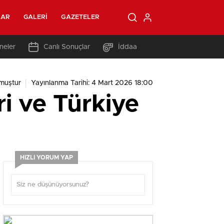
LAR
GALERI
GAZETELER
neler
Canlı Sonuçlar
İddaa
muştur
Yayınlanma Tarihi: 4 Mart 2026 18:00
eri ve Türkiye
HIZLI YORUM YAP