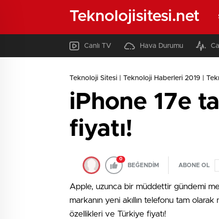
Teknolojisitesi.net
Canlı TV
Hava Durumu
Ca
Teknoloji Sitesi | Teknoloji Haberleri 2019 | Tekno
iPhone 17e tan
fiyatı!
0
BEĞENDİM
ABONE OL
Apple, uzunca bir müddettir gündemi meş
markanın yeni akıllın telefonu tam olarak
özellikleri ve Türkiye fiyatı!