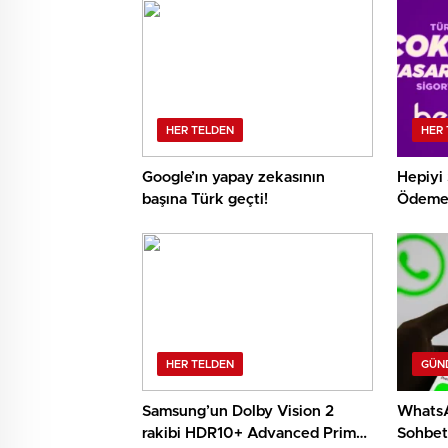
HER TELDEN
HER 
Google’ın yapay zekasının
Hepiyi 
başına Türk geçti!
Ödeme 
Geçirdi
HER TELDEN
GÜN
Samsung’un Dolby Vision 2
WhatsA
rakibi HDR10+ Advanced Prime
Sohbetl