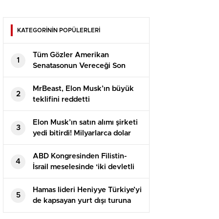
KATEGORİNİN POPÜLERLERİ
Tüm Gözler Amerikan
1
Senatasonun Vereceği Son
Kararda
MrBeast, Elon Musk’ın büyük
2
teklifini reddetti
Elon Musk’ın satın alımı şirketi
3
yedi bitirdi! Milyarlarca dolar
nereye gitti?
ABD Kongresinden Filistin-
4
İsrail meselesinde ‘iki devletli
çözüme’ destek
Hamas lideri Heniyye Türkiye’yi
5
de kapsayan yurt dışı turuna
çıkıyor