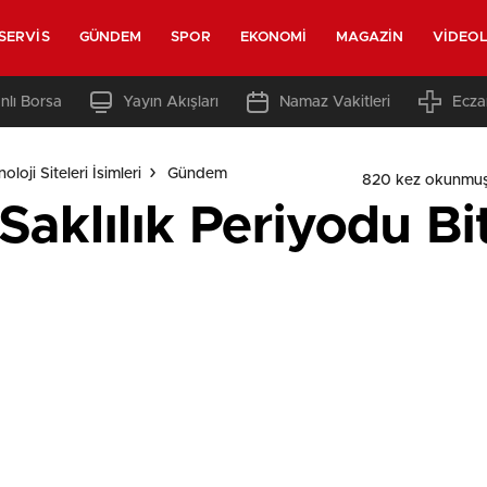
SERVIS
GÜNDEM
SPOR
EKONOMI
MAGAZIN
VIDEO
nlı Borsa
Yayın Akışları
Namaz Vakitleri
Ecza
loji Siteleri İsimleri
Gündem
820 kez okunmuş
Saklılık Periyodu Bi