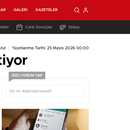
LAR
GALERI
GAZETELER
neler
Canlı Sonuçlar
İddaa
tur
Yayınlanma Tarihi: 25 Mayıs 2026 00:00
tiyor
HIZLI YORUM YAP