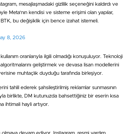
nstagram, mesajlaşmadaki gizlilik seçeneğini kaldırdı ve
le Meta'nın kendisi ve sisteme erişimi olan yapılar,
BTK, bu değişiklik için bence izahat istemeli.
ay 8, 2026
llanım oranlarıyla ilgili olmadığı konuşuluyor. Teknoloji
algoritmalarını geliştirmek ve devasa lisan modellerini
verisine muhtaçlık duyduğu tarafında birleşiyor.
lerini tahlil ederek şahsileştirilmiş reklamlar sunmasının
 birlikte, DM kutunuzda bahsettiğiniz bir eserin kısa
 ihtimali hayli artıyor.
u olmaya devam ediyor. Instagram, resmi yardım