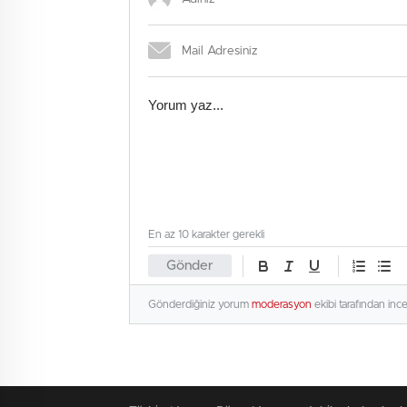
En az 10 karakter gerekli
Gönder
Gönderdiğiniz yorum
moderasyon
ekibi tarafından inc