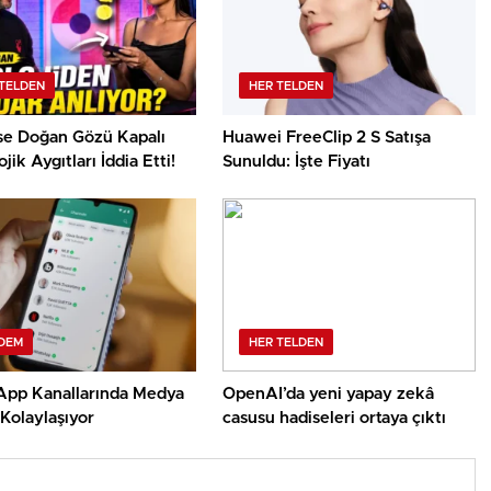
TELDEN
HER TELDEN
use Doğan Gözü Kapalı
Huawei FreeClip 2 S Satışa
jik Aygıtları İddia Etti!
Sunuldu: İşte Fiyatı
DEM
HER TELDEN
pp Kanallarında Medya
OpenAI’da yeni yapay zekâ
 Kolaylaşıyor
casusu hadiseleri ortaya çıktı