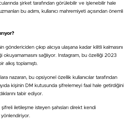
larında şirket tarafından görülebilir ve işlenebilir hale
 uzmanları bu adımı, kullanıcı mahremiyeti açısından önemli
rıyor?
nin göndericiden çıkıp alıcıya ulaşana kadar kilitli kalmasını
iği okuyamamasını sağlıyor. Instagram, bu özelliği 2023
r alkış toplamıştı.
ra nazaran, bu opsiyonel özellik kullanıcılar tarafından
yıda kişinin DM kutusunda şifrelemeyi faal hale getirdiğini
ıklarını tabir ediyor.
şifreli iletileşme isteyen şahısları direkt kendi
önlendiriyor.