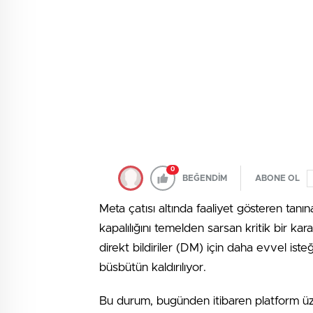
0
BEĞENDİM
ABONE OL
Meta çatısı altında faaliyet gösteren tan
kapalılığını temelden sarsan kritik bir ka
direkt bildiriler (DM) için daha evvel is
büsbütün kaldırılıyor.
Bu durum, bugünden itibaren platform üzer