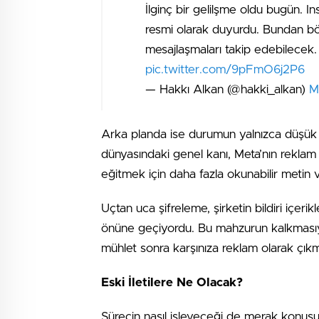
İlginç bir gelilşme oldu bugün. I
resmi olarak duyurdu. Bundan böy
mesajlaşmaları takip edebilecek. 
pic.twitter.com/9pFmO6j2P6
— Hakkı Alkan (@hakki_alkan)
M
Arka planda ise durumun yalnızca düşük ku
dünyasındaki genel kanı, Meta’nın reklam 
eğitmek için daha fazla okunabilir metin 
Uçtan uca şifreleme, şirketin bildiri içerik
önüne geçiyordu. Bu mahzurun kalkmasıyla
mühlet sonra karşınıza reklam olarak çıkma
Eski İletilere Ne Olacak?
Sürecin nasıl işleyeceği de merak konus