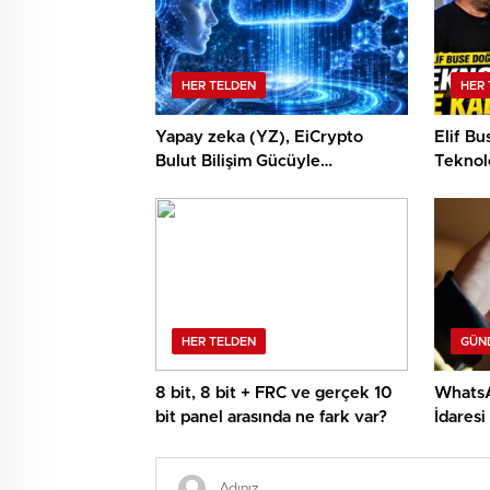
HER TELDEN
HER 
Yapay zeka (YZ), EiCrypto
Elif B
Bulut Bilişim Gücüyle
Teknolo
Derinlemesine Entegre
Edilerek, Türklerin Ayda 12.120
Dolar Pasif Gelir Elde
Etmelerine Kolaylıkla Yardımcı
Oluyor
HER TELDEN
GÜN
8 bit, 8 bit + FRC ve gerçek 10
WhatsA
bit panel arasında ne fark var?
İdaresi