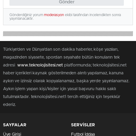
Gönder
Gönderdiğiniz yorum
moderasyon
ekibi tarafından incelendikten sonra
yayınlanacaktır.
Türkiye'den ve Dünya’dan son dakika haberler, köşe yazıları,
magazinden siyasete, spordan seyahate bütün konuların tek
adresi
www.teknolojisitesi.net
platformunda; teknolojisitesi.net
haber içerikleri kaynak gösterilmeden alıntı yapılamaz, kanuna
aykırı ve izinsiz olarak kopyalanamaz, başka yerde yayınlanamaz.
Aykırı işlem yapan kişi/kişiler için yasal başvuru hakkı saklı
tutulmaktadır. teknolojisitesi.net'i tercih ettiğiniz için teşekkür
ederiz.
SAYFALAR
SERVİSLER
Üye Girişi
Futbol İddaa