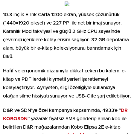
10.3 inçlik E-Ink Carta 1200 ekran, yüksek çözünürlük
(1440×1920 piksel) ve 227 PPI ile net bir imaj sunuyor.
Karanlık Mod takviyesi ve güçlü 2 GHz CPU sayesinde
çevrimiçi içeriklere kolay erişim sağlıyor. 32 GB depolama
alanı, büyük bir e-kitap koleksiyonunu barındırmak için
ülkü.
Hafif ve ergonomik dizaynıyla dikkat çeken bu kalem, e-
kitap ve PDF’lerdeki kıymetli yerleri işaretlemeyi
kolaylaştırıyor. Ayrıyeten, silgi özelliğiyle kullanıcıya
olağan silme hissiyatı sunuyor ve USB-C ile şarj edilebiliyor.
D&R ve SDN’ye özel kampanya kapsamında, 4933’e ”
DR
KOBOSDN
” yazarak fiyatsız SMS gönderip alınan kod ile
belirtilen D&R mağazalarından Kobo Elipsa 2E e-kitap