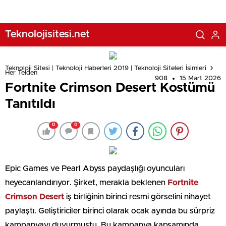
Teknolojisitesi.net
Teknoloji Sitesi | Teknoloji Haberleri 2019 | Teknoloji Siteleri İsimleri
Her Telden
908
15 Mart 2026
Fortnite Crimson Desert Kostümü
Tanıtıldı
0
0
Epic Games ve Pearl Abyss paydaşlığı oyuncuları
heyecanlandırıyor. Şirket, merakla beklenen
Fortnite
Crimson Desert
iş birliğinin birinci resmi görselini nihayet
paylaştı. Geliştiriciler birinci olarak ocak ayında bu sürpriz
kampanyayı duyurmuştu. Bu kampanya kapsamında