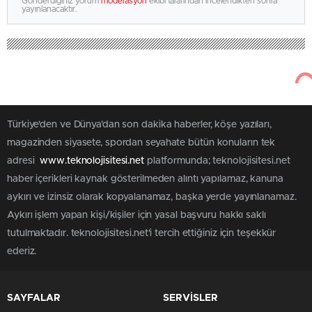
Gönderdiğiniz yorum
moderasyon
ekibi tarafından incelendikten sonra
yayınlanacaktır.
Türkiye'den ve Dünya’dan son dakika haberler, köşe yazıları,
magazinden siyasete, spordan seyahate bütün konuların tek
adresi
www.teknolojisitesi.net
platformunda; teknolojisitesi.net
haber içerikleri kaynak gösterilmeden alıntı yapılamaz, kanuna
aykırı ve izinsiz olarak kopyalanamaz, başka yerde yayınlanamaz.
Aykırı işlem yapan kişi/kişiler için yasal başvuru hakkı saklı
tutulmaktadır. teknolojisitesi.net'i tercih ettiğiniz için teşekkür
ederiz.
SAYFALAR
SERVİSLER