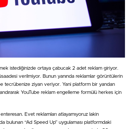
ek istediğinizde ortaya çabucak 2 adet reklam giriyor.
saadesi verilmiyor. Bunun yanında reklamlar görüntülerin
be tecrübenize ziyan veriyor. Yani platform bir yandan
landırarak YouTube reklam engelleme formülü herkes için
ayli enteresan. Evet reklamları atlayamıyoruz lakin
’nda bulunan “Ad Speed Up” uygulaması platformdaki