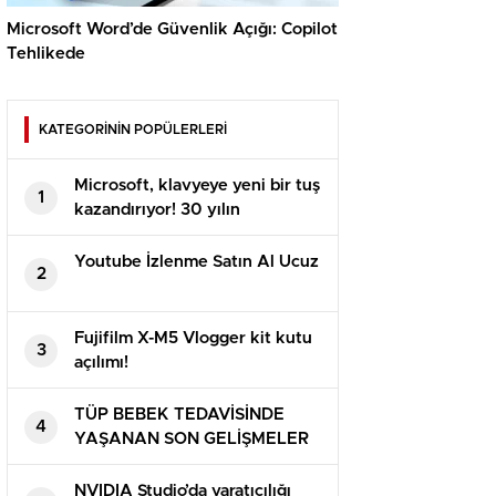
Microsoft Word’de Güvenlik Açığı: Copilot
Tehlikede
KATEGORİNİN POPÜLERLERİ
Microsoft, klavyeye yeni bir tuş
1
kazandırıyor! 30 yılın
ardından…
Youtube İzlenme Satın Al Ucuz
2
Fujifilm X-M5 Vlogger kit kutu
3
açılımı!
TÜP BEBEK TEDAVİSİNDE
4
YAŞANAN SON GELİŞMELER
NVIDIA Studio’da yaratıcılığı