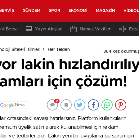
SERVIS
GÜNDEM
SPOR
EKONOMI
MAGAZIN
VIDEO
nlı Borsa
Yayın Akışları
Namaz Vakitleri
Ecza
loji Siteleri İsimleri
Her Telden
364 kez okunmuş
 lakin hızlandırılıy
amları için çözüm!
0
News
ortasındaki savaşı hatırlarsınız. Platform kullanıcıların
emium üyelik satın alarak kullanabilmesi için reklam
llar ve tedbirler aldı. Lakin yeni bir uygulama bu sorun için