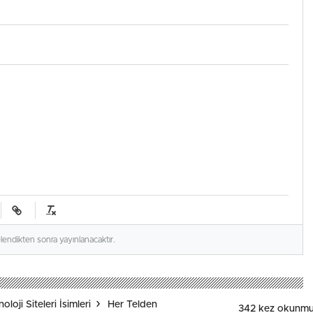
elendikten sonra yayınlanacaktır.
loji Siteleri İsimleri
Her Telden
342 kez okunmu