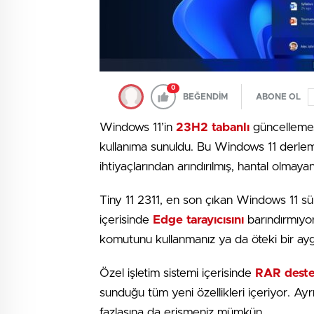
0
BEĞENDİM
ABONE OL
Windows 11’in
23H2 tabanlı
güncellemesi
kullanıma sunuldu. Bu Windows 11 derle
ihtiyaçlarından arındırılmış, hantal olmay
Tiny 11 2311, en son çıkan Windows 11 
içerisinde
Edge tarayıcısını
barındırmıyor
komutunu kullanmanız ya da öteki bir aygı
Özel işletim sistemi içerisinde
RAR deste
sunduğu tüm yeni özellikleri içeriyor. Ay
fazlasına da erişmeniz mümkün.