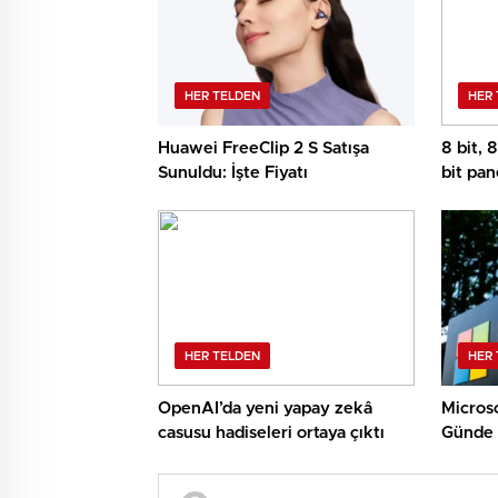
HER TELDEN
HER 
Huawei FreeClip 2 S Satışa
8 bit, 
Sunuldu: İşte Fiyatı
bit pan
HER TELDEN
HER 
OpenAI’da yeni yapay zekâ
Microso
casusu hadiseleri ortaya çıktı
Günde 