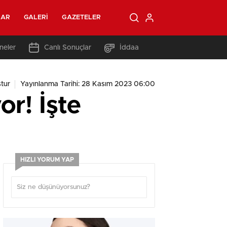
LAR
GALERI
GAZETELER
neler
Canlı Sonuçlar
İddaa
tur
Yayınlanma Tarihi: 28 Kasım 2023 06:00
or! İşte
HIZLI YORUM YAP