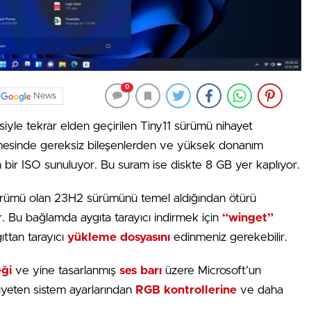
0
News
yle tekrar elden geçirilen Tiny11 sürümü nihayet
mesinde gereksiz bileşenlerden ve yüksek donanım
an bir ISO sunuluyor. Bu suram ise diskte 8 GB yer kaplıyor.
sürümü olan 23H2 sürümünü temel aldığından ötürü
. Bu bağlamda aygıta tarayıcı indirmek için
“winget”
ttan tarayıcı
yükleme dosyasını
edinmeniz gerekebilir.
ği
ve yine tasarlanmış
ses barı
üzere Microsoft’un
rıyeten sistem ayarlarından
RGB kontrollerine
ve daha