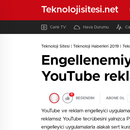
Teknolojisitesi.net
Canlı TV
Hava Durumu
Ca
Teknoloji Sitesi | Teknoloji Haberleri 2019 | Tekno
Engellenemiyor
YouTube rekl
0
BEĞENDİM
ABONE OL
YouTube ve reklam engelleyici uygulamalar 
reklamsız YouTube tecrübesini yalnızca Pr
engelleyici uygulamalarla alakalı sert kura