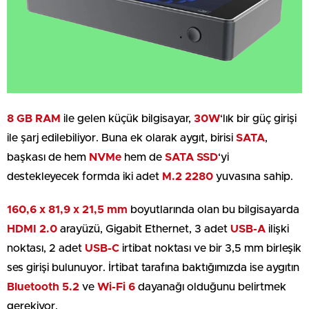
8 GB RAM
ile gelen küçük bilgisayar,
30W
‘lık bir güç girişi
ile şarj edilebiliyor. Buna ek olarak aygıt, birisi
SATA
,
başkası de hem
NVMe
hem de
SATA SSD
‘yi
destekleyecek formda iki adet
M.2 2280
yuvasına sahip.
160,6 x 81,9 x 21,5 mm
boyutlarında olan bu bilgisayarda
HDMI 2.0
arayüzü, Gigabit Ethernet, 3 adet
USB-A
ilişki
noktası, 2 adet
USB-C
irtibat noktası ve bir 3,5 mm birleşik
ses girişi bulunuyor. İrtibat tarafına baktığımızda ise aygıtın
Bluetooth 5.2
ve
Wi-Fi 6
dayanağı olduğunu belirtmek
gerekiyor.