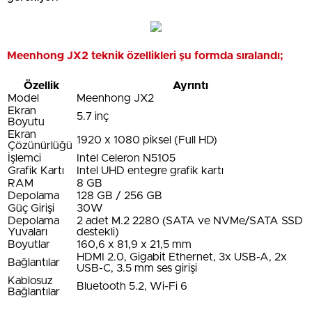
Meenhong JX2 teknik özellikleri şu formda sıralandı;
Özellik
Ayrıntı
Model
Meenhong JX2
Ekran
5.7 inç
Boyutu
Ekran
1920 x 1080 piksel (Full HD)
Çözünürlüğü
İşlemci
Intel Celeron N5105
Grafik Kartı
Intel UHD entegre grafik kartı
RAM
8 GB
Depolama
128 GB / 256 GB
Güç Girişi
30W
Depolama
2 adet M.2 2280 (SATA ve NVMe/SATA SSD
Yuvaları
destekli)
Boyutlar
160,6 x 81,9 x 21,5 mm
HDMI 2.0, Gigabit Ethernet, 3x USB-A, 2x
Bağlantılar
USB-C, 3.5 mm ses girişi
Kablosuz
Bluetooth 5.2, Wi-Fi 6
Bağlantılar