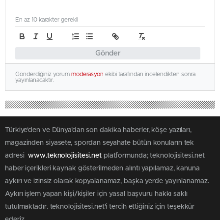
En az 10 karakter gerekli
Gönder
Gönderdiğiniz yorum
moderasyon
ekibi tarafından incelendikten sonra
yayınlanacaktır.
Türkiye'den ve Dünya’dan son dakika haberler, köşe yazıları,
magazinden siyasete, spordan seyahate bütün konuların tek
adresi
www.teknolojisitesi.net
platformunda; teknolojisitesi.net
haber içerikleri kaynak gösterilmeden alıntı yapılamaz, kanuna
aykırı ve izinsiz olarak kopyalanamaz, başka yerde yayınlanamaz.
Aykırı işlem yapan kişi/kişiler için yasal başvuru hakkı saklı
tutulmaktadır. teknolojisitesi.net'i tercih ettiğiniz için teşekkür
ederiz.