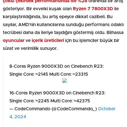
çoklu çekirdek performansında ise %28
oranında bir artış
gösteriyor. Bir evvelki kuşak olan
Ryzen 7 7800X3D
ile
karşılaştırıldığında, bu artış epeyce dikkat cazibeli. Bu
sayılar, AMD’nin kullanıcılarına sunduğu performans odaklı
tecrübesi daha da ileriye taşıdığını göstermiş oldu. Bilhassa
oyuncular
ve
içerik üreticileri
için bu işlemciler büyük bir
sürat ve verimlilik sunuyor.
8-Cores Ryzen 9000X3D on Cinebench R23:
Single Core: ≈2145 Multi Core: ≈23315
16-Cores Ryzen 9000X3D on Cinebench R23:
Single Core: ≈2245 Multi Core: ≈42375
— CodeCommando (@CodeCommando_)
October
4, 2024