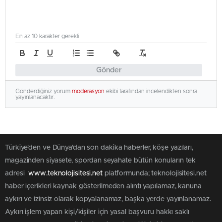
En az 10 karakter gerekli
Gönder
Gönderdiğiniz yorum
moderasyon
ekibi tarafından incelendikten sonra
yayınlanacaktır.
Türkiye'den ve Dünya’dan son dakika haberler, köşe yazıları,
magazinden siyasete, spordan seyahate bütün konuların tek
adresi
www.teknolojisitesi.net
platformunda; teknolojisitesi.net
haber içerikleri kaynak gösterilmeden alıntı yapılamaz, kanuna
aykırı ve izinsiz olarak kopyalanamaz, başka yerde yayınlanamaz.
Aykırı işlem yapan kişi/kişiler için yasal başvuru hakkı saklı