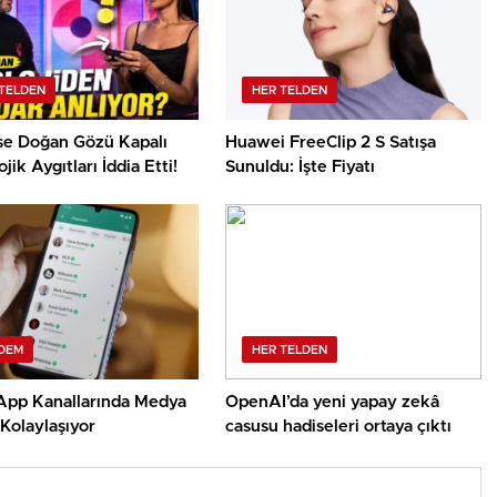
TELDEN
HER TELDEN
use Doğan Gözü Kapalı
Huawei FreeClip 2 S Satışa
jik Aygıtları İddia Etti!
Sunuldu: İşte Fiyatı
DEM
HER TELDEN
pp Kanallarında Medya
OpenAI’da yeni yapay zekâ
 Kolaylaşıyor
casusu hadiseleri ortaya çıktı