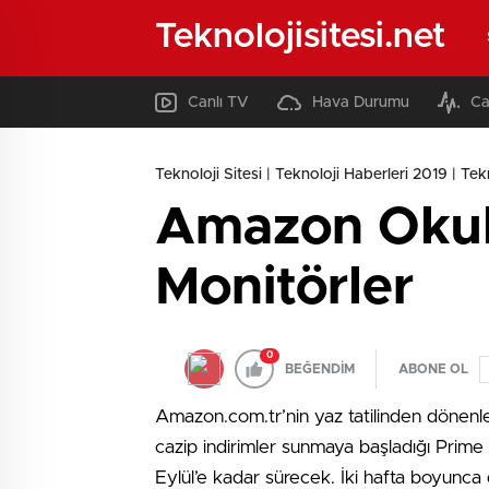
Teknolojisitesi.net
Canlı TV
Hava Durumu
Ca
Teknoloji Sitesi | Teknoloji Haberleri 2019 | Tekno
Amazon Okula
Monitörler
0
BEĞENDİM
ABONE OL
Amazon.com.tr’nin yaz tatilinden dönenle
cazip indirimler sunmaya başladığı Prime
Eylül’e kadar sürecek. İki hafta boyun