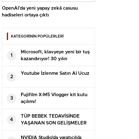
OpenAI’da yeni yapay zekâ casusu
hadiseleri ortaya çıktı
KATEGORİNİN POPÜLERLERİ
Microsoft, klavyeye yeni bir tuş
1
kazandırıyor! 30 yılın
ardından…
Youtube İzlenme Satın Al Ucuz
2
Fujifilm X-M5 Vlogger kit kutu
3
açılımı!
TÜP BEBEK TEDAVİSİNDE
4
YAŞANAN SON GELİŞMELER
NVIDIA Studio’da yaratıcılığı