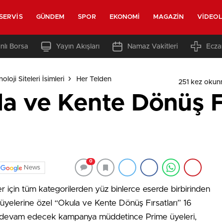
SERVIS
GÜNDEM
SPOR
EKONOMI
MAGAZIN
VIDEO
nlı Borsa
Yayın Akışları
Namaz Vakitleri
Ecza
loji Siteleri İsimleri
Her Telden
251 kez okun
 ve Kente Dönüş Fır
0
News
r için tüm kategorilerden yüz binlerce eserde birbirinden
 üyelerine özel “Okula ve Kente Dönüş Fırsatları” 16
ca devam edecek kampanya müddetince Prime üyeleri,