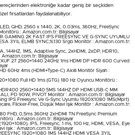
ereçlerinden elektroniğe kadar geniş bir seçkiden
zel fırsatlardan faydalanabiliyor.
ED, QHD, 2560 x 1440, 2K, 0.03ms, 360Hz, FreeSync
nitörü : Amazon.com.tr: Bilgisayar
R GAMING 2K FAST IPS FREESYNC VE G-SYNC UYUMLU
A 3YIL ELMB SYNC,%130 Srgb Monitör : Amazon.com.tr:
 144HZ, 1MS, Adaptive Sync, 2xHDMI, 2xDP, HDR10,
 : Amazon.com.tr: Bilgisayar
XUF 27 2560×1440 240Hz 1ms HDMI DP HDR 600 Curved
ayar
0Hz 4ms (HDMI+Type-C) Akıllı Monitör Siyah :
0×1080 Full HD 1ms (GTG) 180 Hz Oyuncu Monitörü :
HDR400 2560×1440 5MS 144HZ DP HDMI USB-C MM
, PD 90W, PIVOT Monitör : Amazon.com.tr: Bilgisayar
g IPS Freesync Ve G-Sync Uyumlu 1920X1080 1MS(Mprt)
are, Flicker-Free, Düşük Mavi Işık Monitör : Amazon.com.tr:
080 FHD, 0,5ms 360Hz 2xHDMI TN FreeSync Premium
törü : Amazon.com.tr: Bilgisayar
(1920×1080), IPS, Freesync, 1 ms, 100 Hz, HDMI, VESA, Eye
vi Işık : Amazon.com.tr: Bilgisayar
EESYNC 1920×1080 1MS 144HZ HDMI VESA 3YIL