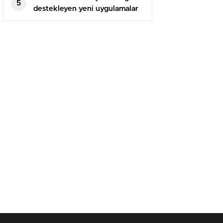
5
destekleyen yeni uygulamalar
çıkış yaptı!