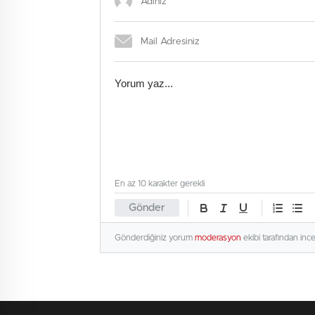
En az 10 karakter gerekli
Gönder
Gönderdiğiniz yorum
moderasyon
ekibi tarafından inc