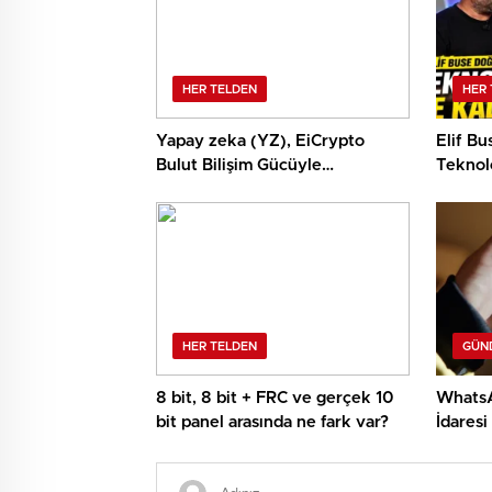
HER TELDEN
HER 
Yapay zeka (YZ), EiCrypto
Elif B
Bulut Bilişim Gücüyle
Teknolo
Derinlemesine Entegre
Edilerek, Türklerin Ayda 12.120
Dolar Pasif Gelir Elde
Etmelerine Kolaylıkla Yardımcı
Oluyor
HER TELDEN
GÜN
8 bit, 8 bit + FRC ve gerçek 10
WhatsA
bit panel arasında ne fark var?
İdaresi