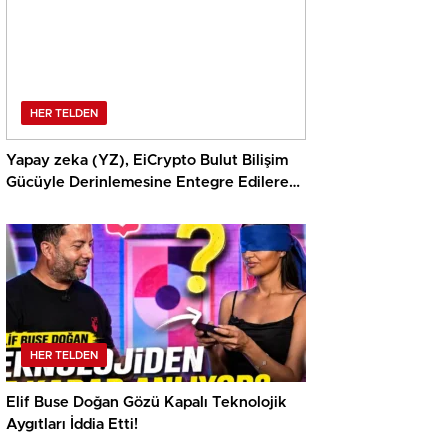
HER TELDEN
Yapay zeka (YZ), EiCrypto Bulut Bilişim
Gücüyle Derinlemesine Entegre Edilerek,
Türklerin Ayda 12.120 Dolar Pasif Gelir
Elde Etmelerine Kolaylıkla Yardımcı
Oluyor
HER TELDEN
Elif Buse Doğan Gözü Kapalı Teknolojik
Aygıtları İddia Etti!