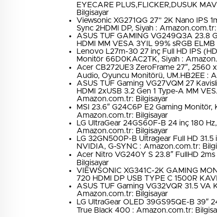
EYECARE PLUS,FLICKER,DUSUK MAVI ISI
Bilgisayar
Viewsonic XG271QG 27” 2K Nano IPS 1
Sync 2HDMI DP, Siyah : Amazon.com.tr: 
ASUS TUF GAMING VG249Q3A 23.8 G
HDMI MM VESA 3YIL 99% sRGB ELMB Mon
Lenovo L27m-30 27 inç Full HD IPS (HD
Monitör 66D0KAC2TK, Siyah : Amazon.co
Acer CB272UE3 ZeroFrame 27″, 2560 x 
Audio, Oyuncu Monitörü, UM.HB2EE : Am
ASUS TUF Gaming VG27VQM 27 Kavisl
HDMI 2xUSB 3.2 Gen 1 Type-A MM VESA 
Amazon.com.tr: Bilgisayar
MSI 23.6″ G24C6P E2 Gaming Monitör, Ka
Amazon.com.tr: Bilgisayar
LG UltraGear 24GS60F-B 24 inç 180 Hz, 
Amazon.com.tr: Bilgisayar
LG 32GN500P-B Ultragear Full HD 31.5 i
NVIDIA, G-SYNC : Amazon.com.tr: Bilgi
Acer Nitro VG240Y S 23.8″ FullHD 2ms 
Bilgisayar
VIEWSONIC XG341C-2K GAMING MON
720 HDMI DP USB TYPE C 1500R KAVI
ASUS TUF Gaming VG32VQR 31.5 VA Kavis
Amazon.com.tr: Bilgisayar
LG UltraGear OLED 39GS95QE-B 39″ 2
True Black 400 : Amazon.com.tr: Bilgisa