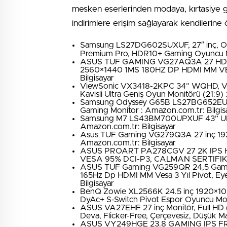
mesken eserlerinden modaya, kırtasiye g
indirimlere erişim sağlayarak kendilerine ö
Samsung LS27DG602SUXUF, 27″ inç, OL
Premium Pro, HDR10+ Gaming Oyuncu Mo
ASUS TUF GAMING VG27AQ3A 27 HD
2560×1440 1MS 180HZ DP HDMI MM VES
Bilgisayar
ViewSonic VX3418-2KPC 34” WQHD, VA,
Kavisli Ultra Geniş Oyun Monitörü (21:9)
Samsung Odyssey G65B LS27BG652EU
Gaming Monitor : Amazon.com.tr: Bilgis
Samsung M7 LS43BM700UPXUF 43” UHD 6
Amazon.com.tr: Bilgisayar
Asus TUF Gaming VG279Q3A 27 inç 192
Amazon.com.tr: Bilgisayar
ASUS PROART PA278CGV 27 2K IPS 
VESA 95% DCI-P3, CALMAN SERTIFIKALI
ASUS TUF Gaming VG259QR 24,5 Gamin
165Hz Dp HDMI MM Vesa 3 Yıl Pivot, Eyec
Bilgisayar
BenQ Zowie XL2566K 24.5 inç 1920×1
DyAc+ S-Switch Pivot Espor Oyuncu Moni
ASUS VA27EHF 27 inç Monitör, Full HD 
Deva, Flicker-Free, Çerçevesiz, Düşük Ma
ASUS VY249HGE 23.8 GAMING IPS FR