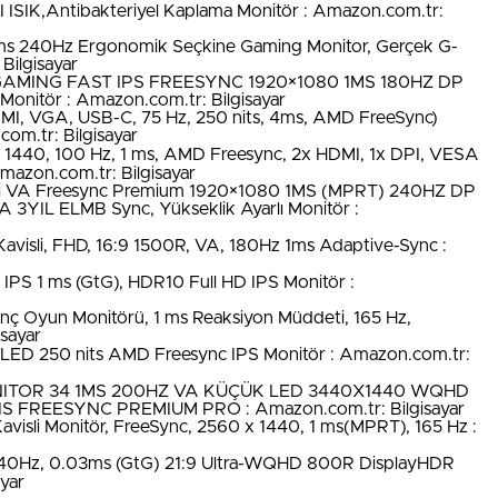
K,Antibakteriyel Kaplama Monitör : Amazon.com.tr:
ms 240Hz Ergonomik Seçkine Gaming Monitor, Gerçek G-
Bilgisayar
AMING FAST IPS FREESYNC 1920×1080 1MS 180HZ DP
itör : Amazon.com.tr: Bilgisayar
MI, VGA, USB-C, 75 Hz, 250 nits, 4ms, AMD FreeSync)
m.tr: Bilgisayar
1440, 100 Hz, 1 ms, AMD Freesync, 2x HDMI, 1x DPI, VESA
azon.com.tr: Bilgisayar
i VA Freesync Premium 1920×1080 1MS (MPRT) 240HZ DP
3YIL ELMB Sync, Yükseklik Ayarlı Monitör :
visli, FHD, 16:9 1500R, VA, 180Hz 1ms Adaptive-Sync :
IPS 1 ms (GtG), HDR10 Full HD IPS Monitör :
nç Oyun Monitörü, 1 ms Reaksiyon Müddeti, 165 Hz,
sayar
LED 250 nits AMD Freesync IPS Monitör : Amazon.com.tr:
ITOR 34 1MS 200HZ VA KÜÇÜK LED 3440X1440 WQHD
S FREESYNC PREMIUM PRO : Amazon.com.tr: Bilgisayar
li Monitör, FreeSync, 2560 x 1440, 1 ms(MPRT), 165 Hz :
40Hz, 0.03ms (GtG) 21:9 Ultra-WQHD 800R DisplayHDR
yar