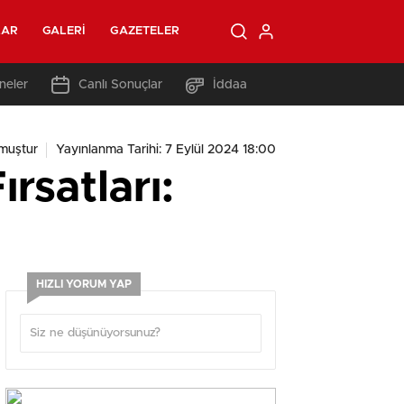
LAR
GALERI
GAZETELER
neler
Canlı Sonuçlar
İddaa
muştur
Yayınlanma Tarihi: 7 Eylül 2024 18:00
satları:
HIZLI YORUM YAP