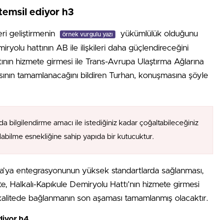
temsil ediyor h3
eri geliştirmenin
yükümlülük olduğunu
örnek vurgulu yazı
ryolu hattının AB ile ilişkileri daha güçlendireceğini
tının hizmete girmesi ile Trans-Avrupa Ulaştırma Ağlarına
ının tamamlanacağını bildiren Turhan, konuşmasına şöyle
da bilgilendirme amacı ile istediğiniz kadar çoğaltabileceğiniz
alabilme esnekliğine sahip yapıda bir kutucuktur.
upa’ya entegrasyonunun yüksek standartlarda sağlanması,
İşte, Halkalı-Kapıkule Demiryolu Hattı’nın hizmete girmesi
kalitede bağlanmanın son aşaması tamamlanmış olacaktır.
diyor h4