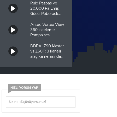
Rulo Paspas ve
20.000 Pa Emiş
Gücü: Roborock
Qrevo Curv 2 Flow
İncelemesi
Antec Vortex View
360 inceleme:
Pompa sesi
neredeyse yok!
DDPAI Z90 Master
vs Z60T: 3 kanallı
araç kamerasında
hangisi daha
mantıklı?
Cooler Master
MasterFrame 360
PANORAMA ve
MasterFrame 360
HIZLI YORUM YAP
STAGE LCD
İncelemesi