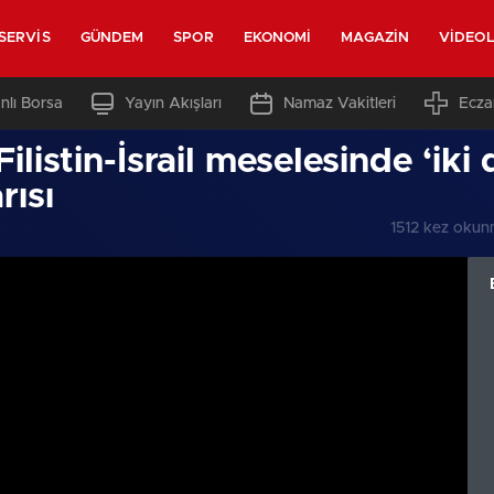
SERVIS
GÜNDEM
SPOR
EKONOMI
MAGAZIN
VIDEO
nlı Borsa
Yayın Akışları
Namaz Vakitleri
Ecza
istin-İsrail meselesinde ‘iki d
rısı
1512 kez okun