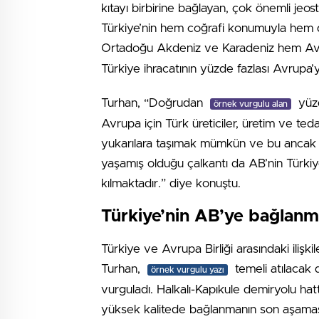
kıtayı birbirine bağlayan, çok önemli jeos
Türkiye’nin hem coğrafi konumuyla hem de 
Ortadoğu Akdeniz ve Karadeniz hem A
Türkiye ihracatının yüzde fazlası Avrupa’ya 
Turhan, “Doğrudan
yüzd
örnek vurgulu alan
Avrupa için Türk üreticiler, üretim ve teda
yukarılara taşımak mümkün ve bu ancak adil
yaşamış olduğu çalkantı da AB’nin Türkiye
kılmaktadır.” diye konuştu.
Türkiye’nin AB’ye bağlanma
Türkiye ve Avrupa Birliği arasındaki ilişki
Turhan,
temeli atılacak d
örnek vurgulu yazı
vurguladı. Halkalı-Kapıkule demiryolu hat
yüksek kalitede bağlanmanın son aşamas