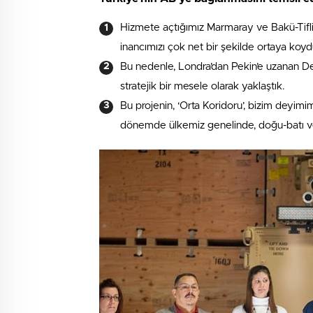
Hizmete açtığımız Marmaray ve Bakü-Tifli
inancımızı çok net bir şekilde ortaya koyd
Bu nedenle, Londra’dan Pekin’e uzanan D
stratejik bir mesele olarak yaklaştık.
Bu projenin, ‘Orta Koridoru’, bizim deyim
dönemde ülkemiz genelinde, doğu-batı v