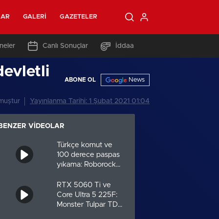
LAR
GALERI
GAZETELER
neler
Canlı Sonuçlar
İddaa
evletli
News
ABONE OL
muştur
Yayınlanma Tarihi: 1 Şubat 2021 01:04
BENZER VIDEOLAR
Türkçe komut ve
100 derece paspas
yıkama: Roborock
Saros 20 Sonic
incelemesi
RTX 5060 Ti ve
Core Ultra 5 225F:
Monster Tulpar TD3
V3.4.3 incelemesi