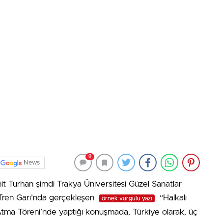
0
News
t Turhan şimdi Trakya Üniversitesi Güzel Sanatlar
ç Tren Garı’nda gerçekleşen
“Halkalı
örnek vurgulu yazı
Atma Töreni’nde yaptığı konuşmada, Türkiye olarak, üç