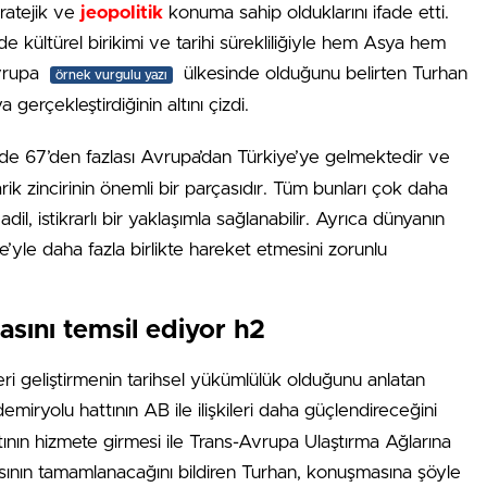
tratejik ve
jeopolitik
konuma sahip olduklarını ifade etti.
kültürel birikimi ve tarihi sürekliliğiyle hem Asya hem
vrupa
ülkesinde olduğunu belirten Turhan
örnek vurgulu yazı
gerçekleştirdiğinin altını çizdi.
e 67’den fazlası Avrupa’dan Türkiye’ye gelmektedir ve
rik zincirinin önemli bir parçasıdır. Tüm bunları çok daha
, istikrarlı bir yaklaşımla sağlanabilir. Ayrıca dünyanın
’yle daha fazla birlikte hareket etmesini zorunlu
sını temsil ediyor h2
leri geliştirmenin tarihsel yükümlülük olduğunu anlatan
emiryolu hattının AB ile ilişkileri daha güçlendireceğini
tının hizmete girmesi ile Trans-Avrupa Ulaştırma Ağlarına
ının tamamlanacağını bildiren Turhan, konuşmasına şöyle