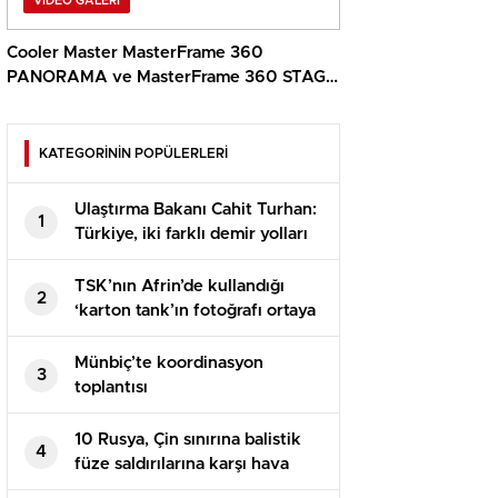
VIDEO GALERI
Cooler Master MasterFrame 360
PANORAMA ve MasterFrame 360 STAGE
LCD İncelemesi
KATEGORİNİN POPÜLERLERİ
Ulaştırma Bakanı Cahit Turhan:
1
Türkiye, iki farklı demir yolları
İle AB’ye bağlanacağını açıkladı
TSK’nın Afrin’de kullandığı
2
‘karton tank’ın fotoğrafı ortaya
çıktı
Münbiç’te koordinasyon
3
toplantısı
10 Rusya, Çin sınırına balistik
4
füze saldırılarına karşı hava
savunma sistemleri kurdu