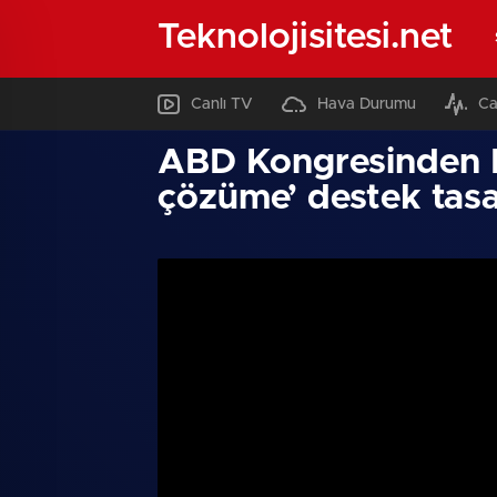
Teknolojisitesi.net
Canlı TV
Hava Durumu
Ca
ABD Kongresinden Fil
çözüme’ destek tasa