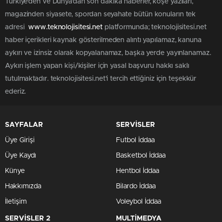
Türkiye'den ve Dünya’dan son dakika haberler, köşe yazıları,
magazinden siyasete, spordan seyahate bütün konuların tek
adresi
www.teknolojisitesi.net
platformunda; teknolojisitesi.net
haber içerikleri kaynak gösterilmeden alıntı yapılamaz, kanuna
aykırı ve izinsiz olarak kopyalanamaz, başka yerde yayınlanamaz.
Aykırı işlem yapan kişi/kişiler için yasal başvuru hakkı saklı
tutulmaktadır. teknolojisitesi.net'i tercih ettiğiniz için teşekkür
ederiz.
SAYFALAR
SERVİSLER
Üye Girişi
Futbol İddaa
Üye Kaydı
Basketbol İddaa
Künye
Hentbol İddaa
Hakkımızda
Bilardo İddaa
İletişim
Voleybol İddaa
SERVİSLER 2
MULTİMEDYA