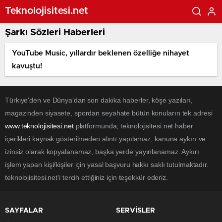
Teknolojisitesi.net
Şarkı Sözleri Haberleri
YouTube Music, yıllardır beklenen özelliğe nihayet
kavuştu!
Türkiye'den ve Dünya’dan son dakika haberler, köşe yazıları,
magazinden siyasete, spordan seyahate bütün konuların tek adresi
www.teknolojisitesi.net
platformunda; teknolojisitesi.net haber
içerikleri kaynak gösterilmeden alıntı yapılamaz, kanuna aykırı ve
izinsiz olarak kopyalanamaz, başka yerde yayınlanamaz. Aykırı
işlem yapan kişi/kişiler için yasal başvuru hakkı saklı tutulmaktadır.
teknolojisitesi.net'i tercih ettiğiniz için teşekkür ederiz.
SAYFALAR
SERVİSLER