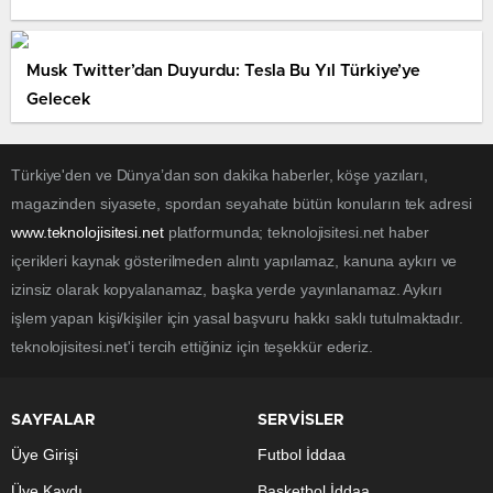
Musk Twitter’dan Duyurdu: Tesla Bu Yıl Türkiye’ye
Gelecek
Türkiye'den ve Dünya’dan son dakika haberler, köşe yazıları,
magazinden siyasete, spordan seyahate bütün konuların tek adresi
www.teknolojisitesi.net
platformunda; teknolojisitesi.net haber
içerikleri kaynak gösterilmeden alıntı yapılamaz, kanuna aykırı ve
izinsiz olarak kopyalanamaz, başka yerde yayınlanamaz. Aykırı
işlem yapan kişi/kişiler için yasal başvuru hakkı saklı tutulmaktadır.
teknolojisitesi.net'i tercih ettiğiniz için teşekkür ederiz.
SAYFALAR
SERVİSLER
Üye Girişi
Futbol İddaa
Üye Kaydı
Basketbol İddaa