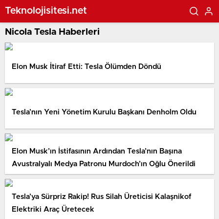
Teknolojisitesi.net
Nicola Tesla Haberleri
Elon Musk İtiraf Etti: Tesla Ölümden Döndü
Tesla’nın Yeni Yönetim Kurulu Başkanı Denholm Oldu
Elon Musk’ın İstifasının Ardından Tesla’nın Başına
Avustralyalı Medya Patronu Murdoch’ın Oğlu Önerildi
Tesla’ya Sürpriz Rakip! Rus Silah Üreticisi Kalaşnikof
Elektriki Araç Üretecek