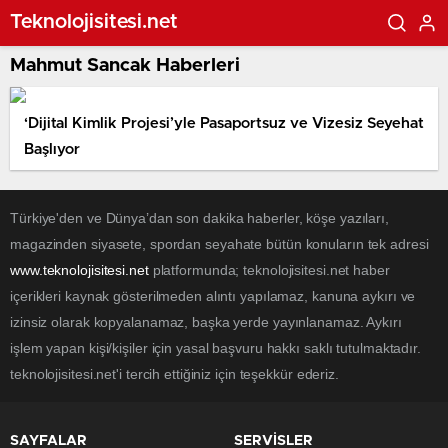
Teknolojisitesi.net
Mahmut Sancak Haberleri
‘Dijital Kimlik Projesi’yle Pasaportsuz ve Vizesiz Seyehat
Başlıyor
Türkiye'den ve Dünya’dan son dakika haberler, köşe yazıları,
magazinden siyasete, spordan seyahate bütün konuların tek adresi
www.teknolojisitesi.net
platformunda; teknolojisitesi.net haber
içerikleri kaynak gösterilmeden alıntı yapılamaz, kanuna aykırı ve
izinsiz olarak kopyalanamaz, başka yerde yayınlanamaz. Aykırı
işlem yapan kişi/kişiler için yasal başvuru hakkı saklı tutulmaktadır.
teknolojisitesi.net'i tercih ettiğiniz için teşekkür ederiz.
SAYFALAR
SERVİSLER