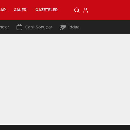
LAR
GALERI
GAZETELER
neler
Canlı Sonuçlar
İddaa