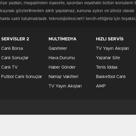
köşe yazıları, magazinden siyasete, spordan seyahate bütün konuların
ri kaynak gösterilmeden alıntı yapılamaz, kanuna aykırı ve izinsiz ola
akkı saklı tutulmaktadır. teknolojisitesi.net'i tercih ettiğiniz için teşekk
SERVİSLER 2
MULTİMEDYA
HIZLI SERVİS
Canlı Borsa
Gazeteler
TV Yayın Akışları
Canlı Sonuçlar
Hava Durumu
Yazarlar Site
Canlı TV
Haber Gönder
Tenis İddaa
Futbol Canlı Sonuçlar
Namaz Vakitleri
Basketbol Canlı
TV Yayın Akışları
AMP