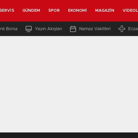
SERVIS
GÜNDEM
SPOR
EKONOMI
MAGAZIN
VIDEO
nlı Borsa
Yayın Akışları
Namaz Vakitleri
Ecza