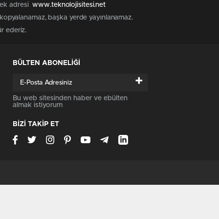
 tek adresi
www.teknolojisitesi.net
rak kopyalanamaz, başka yerde yayınlanamaz.
ür ederiz.
BÜLTEN ABONELİĞİ
+
Bu web sitesinden haber ve ebülten
almak istiyorum
BİZİ TAKİP ET