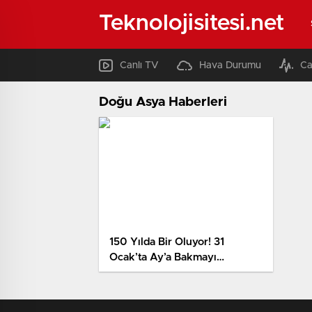
Teknolojisitesi.net
Canlı TV
Hava Durumu
Ca
Doğu Asya Haberleri
150 Yılda Bir Oluyor! 31
Ocak’ta Ay’a Bakmayı
Unutmayın, Böylesini Bir Daha
Göremezsiniz