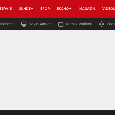
SERVIS
GÜNDEM
SPOR
EKONOMI
MAGAZIN
VIDEO
nlı Borsa
Yayın Akışları
Namaz Vakitleri
Ecza