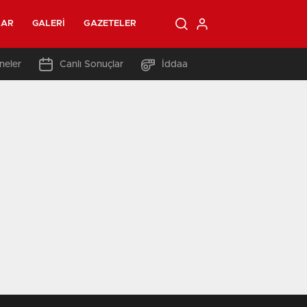
LAR
GALERI
GAZETELER
neler
Canlı Sonuçlar
İddaa