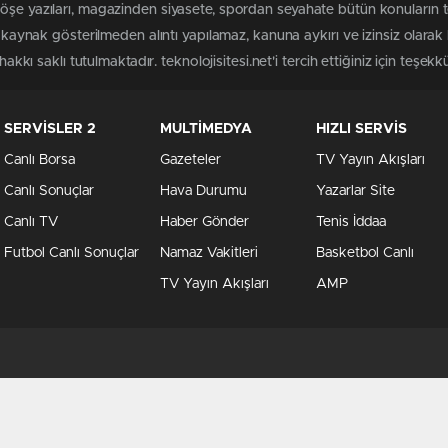
köşe yazıları, magazinden siyasete, spordan seyahate bütün konuların
ri kaynak gösterilmeden alıntı yapılamaz, kanuna aykırı ve izinsiz ola
akkı saklı tutulmaktadır. teknolojisitesi.net'i tercih ettiğiniz için teşekk
SERVİSLER 2
MULTİMEDYA
HIZLI SERVİS
Canlı Borsa
Gazeteler
TV Yayın Akışları
Canlı Sonuçlar
Hava Durumu
Yazarlar Site
Canlı TV
Haber Gönder
Tenis İddaa
Futbol Canlı Sonuçlar
Namaz Vakitleri
Basketbol Canlı
TV Yayın Akışları
AMP