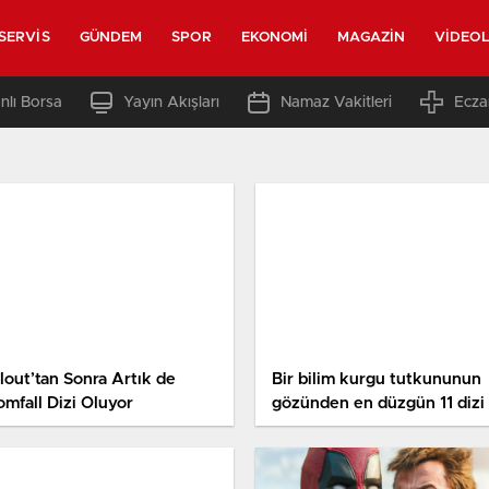
SERVIS
GÜNDEM
SPOR
EKONOMI
MAGAZIN
VIDEO
nlı Borsa
Yayın Akışları
Namaz Vakitleri
Ecza
lout’tan Sonra Artık de
Bir bilim kurgu tutkununun
omfall Dizi Oluyor
gözünden en düzgün 11 dizi