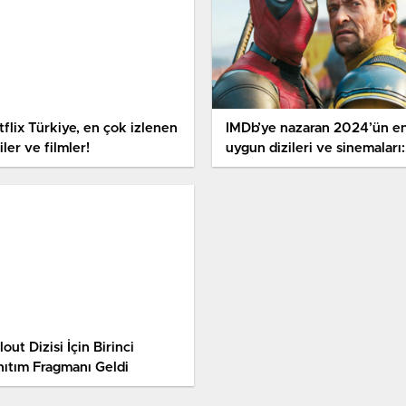
flix Türkiye, en çok izlenen
IMDb’ye nazaran 2024’ün e
iler ve filmler!
uygun dizileri ve sinemaları:
İşte liste!
lout Dizisi İçin Birinci
nıtım Fragmanı Geldi