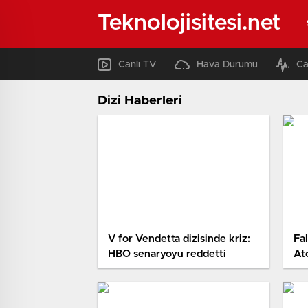
Teknolojisitesi.net
Canlı TV
Hava Durumu
Ca
Dizi Haberleri
V for Vendetta dizisinde kriz:
Fal
HBO senaryoyu reddetti
At