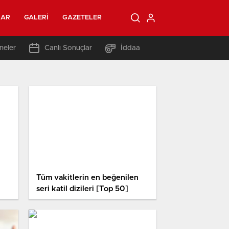
LAR
GALERI
GAZETELER
neler
Canlı Sonuçlar
İddaa
Tüm vakitlerin en beğenilen
seri katil dizileri [Top 50]