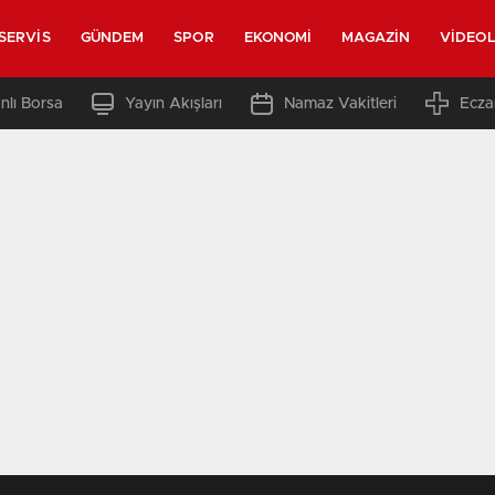
SERVIS
GÜNDEM
SPOR
EKONOMI
MAGAZIN
VIDEO
nlı Borsa
Yayın Akışları
Namaz Vakitleri
Ecza