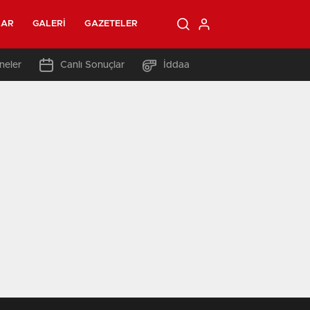
LAR
GALERI
GAZETELER
neler
Canlı Sonuçlar
İddaa