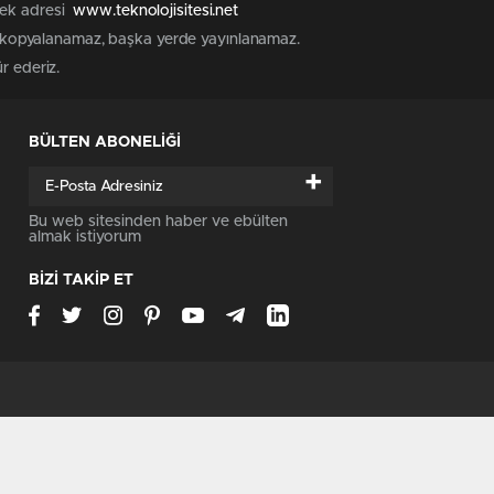
 tek adresi
www.teknolojisitesi.net
rak kopyalanamaz, başka yerde yayınlanamaz.
ür ederiz.
BÜLTEN ABONELİĞİ
+
Bu web sitesinden haber ve ebülten
almak istiyorum
BİZİ TAKİP ET