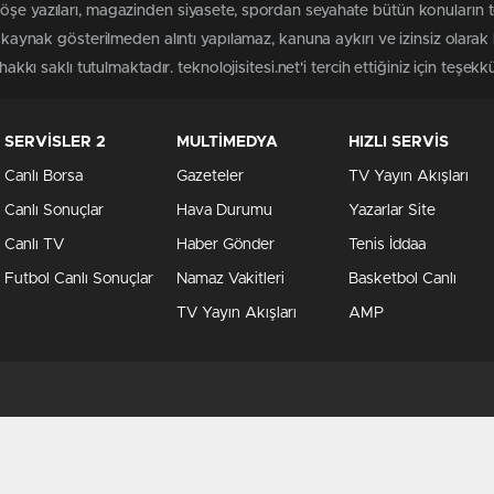
köşe yazıları, magazinden siyasete, spordan seyahate bütün konuların
ri kaynak gösterilmeden alıntı yapılamaz, kanuna aykırı ve izinsiz ola
akkı saklı tutulmaktadır. teknolojisitesi.net'i tercih ettiğiniz için teşekk
SERVİSLER 2
MULTİMEDYA
HIZLI SERVİS
Canlı Borsa
Gazeteler
TV Yayın Akışları
Canlı Sonuçlar
Hava Durumu
Yazarlar Site
Canlı TV
Haber Gönder
Tenis İddaa
Futbol Canlı Sonuçlar
Namaz Vakitleri
Basketbol Canlı
TV Yayın Akışları
AMP