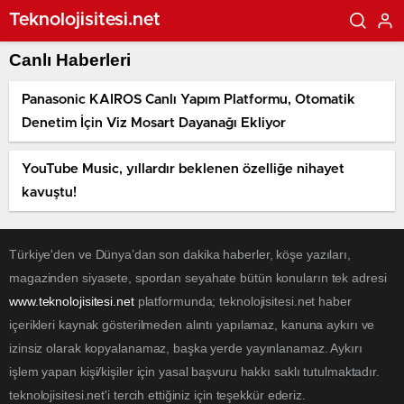
Teknolojisitesi.net
Canlı Haberleri
Panasonic KAIROS Canlı Yapım Platformu, Otomatik
Denetim İçin Viz Mosart Dayanağı Ekliyor
YouTube Music, yıllardır beklenen özelliğe nihayet
kavuştu!
Türkiye'den ve Dünya’dan son dakika haberler, köşe yazıları,
magazinden siyasete, spordan seyahate bütün konuların tek adresi
www.teknolojisitesi.net
platformunda; teknolojisitesi.net haber
içerikleri kaynak gösterilmeden alıntı yapılamaz, kanuna aykırı ve
izinsiz olarak kopyalanamaz, başka yerde yayınlanamaz. Aykırı
işlem yapan kişi/kişiler için yasal başvuru hakkı saklı tutulmaktadır.
teknolojisitesi.net'i tercih ettiğiniz için teşekkür ederiz.