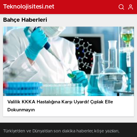
Teknolojisitesi.net
Bahçe Haberleri
Valilik KKKA Hastalığına Karşı Uyardı! Çıplak Elle
Dokunmayın
Türkiye'den ve Dünya’dan son dakika haberler, köşe yazıları,